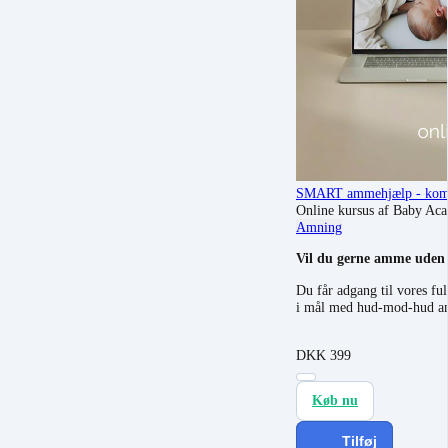
SMART ammehjælp - kom a
Online kursus af Baby Ac
Amning
Vil du gerne amme uden 
Du får adgang til vores fu
i mål med hud-mod-hud a
DKK
399
Køb nu
Tilføj