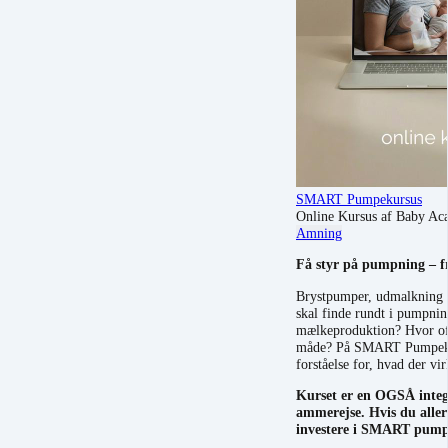
SMART Pumpekursus
Online Kursus af Baby A
Amning
Få styr på pumpning – fr
Brystpumper, udmalkning 
skal finde rundt i pumpnin
mælkeproduktion? Hvor oft
måde? På SMART Pumpekurse
forståelse for, hvad der vir
Kurset er en OGSÅ integ
ammerejse. Hvis du alle
investere i SMART pump