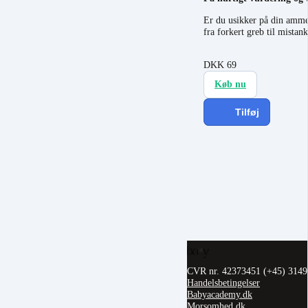
Er du usikker på din amme
fra forkert greb til mista
DKK
69
Køb nu
Tilføj
CVR nr. 42373451
(+45) 314
Handelsbetingelser
Babyacademy.dk
Morsomhed.dk