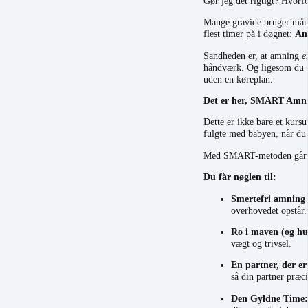
Gør jeg det rigtigt? Hvor
Mange gravide bruger måne
flest timer på i døgnet:
Am
Sandheden er, at amning
e
håndværk. Og ligesom du ik
uden en køreplan.
Det er her, SMART Amnin
Dette er ikke bare et kursu
fulgte med babyen, når du 
Med SMART-metoden går 
Du får nøglen til:
Smertefri amning f
overhovedet opstår.
Ro i maven (og hu
vægt og trivsel.
En partner, der er
så din partner præci
Den Gyldne Time: