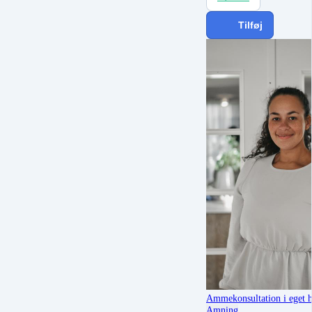
Tilføj
Ammekonsultation i eget 
Amning