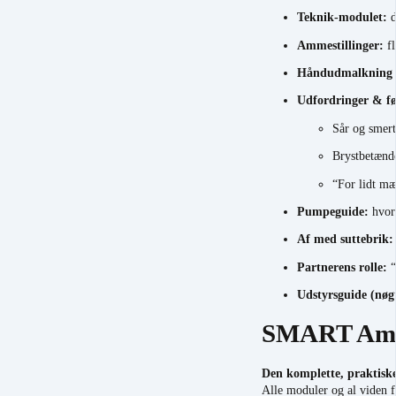
Teknik-modulet:
d
Ammestillinger:
fl
Håndudmalkning
Udfordringer & fø
Sår og smert
Brystbetænde
“For lidt mæ
Pumpeguide:
hvorn
Af med suttebrik:
Partnerens rolle:
“
Udstyrsguide (nøg
SMART Amm
Den komplette, praktiske
Alle moduler og al viden