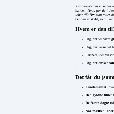
Ammeopstarten er sårbar
hånden:
Hvad gør du i den
løber til? Hvordan retter d
Guiden er skabt, så du ka
Hvem er den til
Dig, der vil være
g
Dig, der gerne vil 
Partnere, der vil v
Dig, der ønsker
sam
Det får du (sa
Fundamentet:
hvad
Den gyldne time:
h
De første døgn:
tid
Når mælken løber 