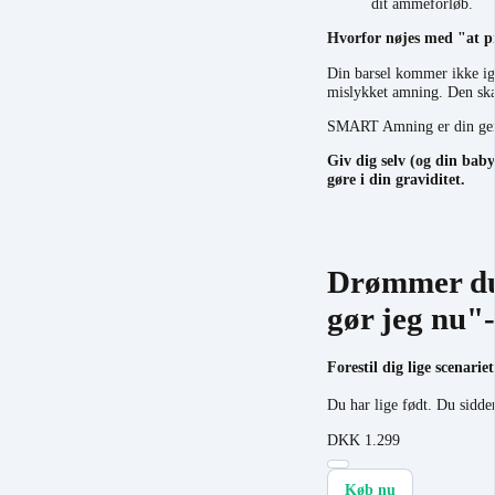
dit ammeforløb.
Hvorfor nøjes med "at p
Din barsel kommer ikke ig
mislykket amning. Den skal
SMART Amning er din genv
Giv dig selv (og din baby
gøre i din graviditet.
Drømmer du 
gør jeg nu"
Forestil dig lige scenariet
Du har lige født. Du sidde
DKK
1.299
Køb nu