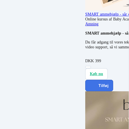
SMART ammehjælp - sår o
Online kursus af Baby Ac
Amning
SMART ammehjælp - sår o
Du får adgang til vores te
video support, så vi sammen
DKK
399
Køb nu
Tilføj