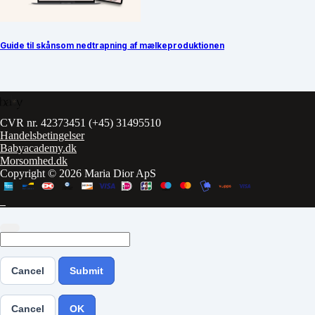
Guide til skånsom nedtrapning af mælkeproduktionen
CVR nr. 42373451
(+45) 31495510
Handelsbetingelser
Babyacademy.dk
Morsomhed.dk
Copyright © 2026 Maria Dior ApS
Cancel
Submit
Cancel
OK