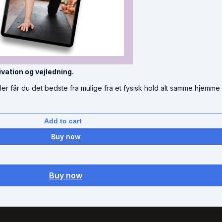
ivation og vejledning.
er får du det bedste fra mulige fra et fysisk hold alt samme hjemme 
Add to cart
Buy now
Buy now