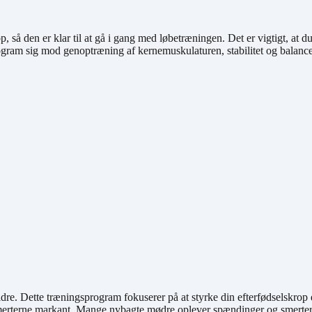
 så den er klar til at gå i gang med løbetræningen. Det er vigtigt, at du 
ram sig mod genoptræning af kernemuskulaturen, stabilitet og balance, s
dre. Dette træningsprogram fokuserer på at styrke din efterfødselskrop 
 smerterne markant. Mange nybagte mødre oplever spændinger og smerter,