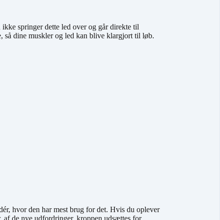
ikke springer dette led over og går direkte til
å dine muskler og led kan blive klargjort til løb.
dér, hvor den har mest brug for det. Hvis du oplever
 af de nye udfordringer, kroppen udsættes for.