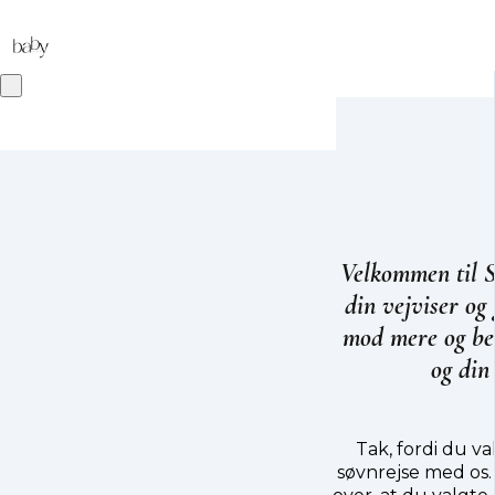
V
elkommen til 
din vejviser og
mod mere og bed
og din
Tak, fordi du va
søvnrejse med os.