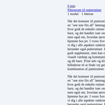
0 min
Piktogram til putterutiner
1 modul
·
1 lektion
Når det kommer til putteruti
en "one size fits all" løsning
hvor godt de enkelte rutiner
barn, og det handler især o
men også om, hvordan søvn 
hjemme hos jer. I vores So
vi dig i alle aspekter omkri
herunder også putterutiner.
godt supplement, men kan og
visuelt værktøj og kommuni
og dit barn. Print selv og kl
billederne til at finde vej 
kombination af putterutiner
Når det kommer til putteruti
en "one size fits all" løsning
hvor godt de enkelte rutiner
barn, og det handler især o
men også om, hvordan søvn 
hjemme hos jer. I vores So
vi dig i alle aspekter omkri
herunder også putterutiner.