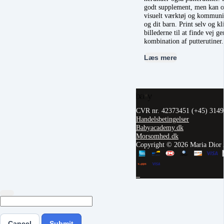
godt supplement, men kan og
visuelt værktøj og kommuni
og dit barn. Print selv og kl
billederne til at finde vej 
kombination af putterutiner
Læs mere
CVR nr. 42373451
(+45) 314
Handelsbetingelser
Babyacademy.dk
Morsomhed.dk
Copyright © 2026 Maria Dior
Cancel
Submit