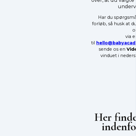
over, at du valgte l
undervi
Har du spørgsmål
forløb, så husk at d
o
via e
til
hello@babyacad
sende os en
Vid
vinduet i neders
Her finde
indenfo