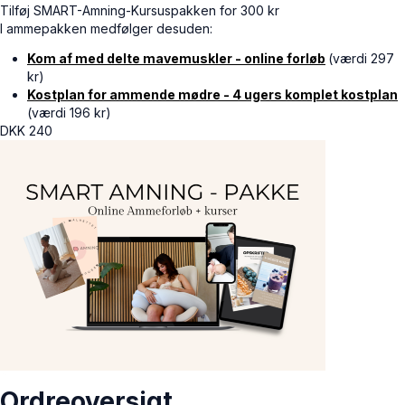
Tilføj SMART-Amning-Kursuspakken for 300 kr
I ammepakken medfølger desuden:
Kom af med delte mavemuskler - online forløb
(værdi 297
kr)
Kostplan for ammende mødre - 4 ugers komplet kostplan
(værdi 196 kr)
DKK
240
Ordreoversigt