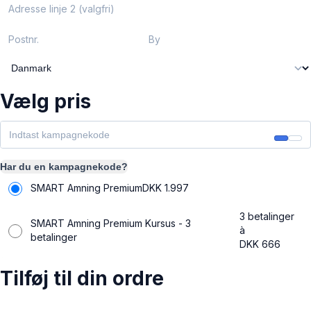
Adresse linje 2 (valgfri)
Postnr.
By
Vælg pris
Har du en kampagnekode?
SMART Amning Premium
DKK
1.997
3 betalinger
SMART Amning Premium Kursus - 3
à
betalinger
DKK
666
Tilføj til din ordre