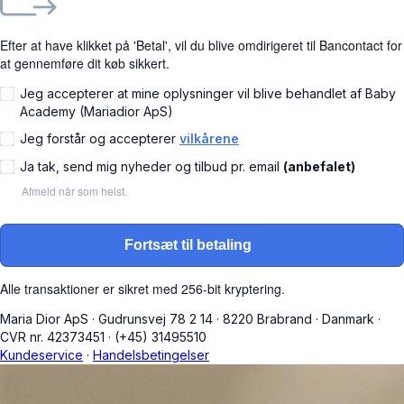
Efter at have klikket på 'Betal', vil du blive omdirigeret til Bancontact for
at gennemføre dit køb sikkert.
Jeg accepterer at mine oplysninger vil blive behandlet af Baby
Academy (Mariadior ApS)
Jeg forstår og accepterer
vilkårene
Ja tak, send mig nyheder og tilbud pr. email
(anbefalet)
Afmeld når som helst.
Fortsæt til betaling
Alle transaktioner er sikret med 256-bit kryptering.
Maria Dior ApS
·
Gudrunsvej 78 2 14
·
8220 Brabrand
·
Danmark
·
CVR nr. 42373451
·
(+45) 31495510
Kundeservice
·
Handelsbetingelser